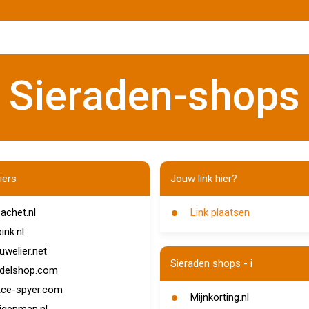
Sieraden-shops
iers
Jouw link hier?
achet.nl
Link plaatsen
bink.nl
uwelier.net
Sieraden shops - i
delshop.com
ce-spyer.com
Mijnkorting.nl