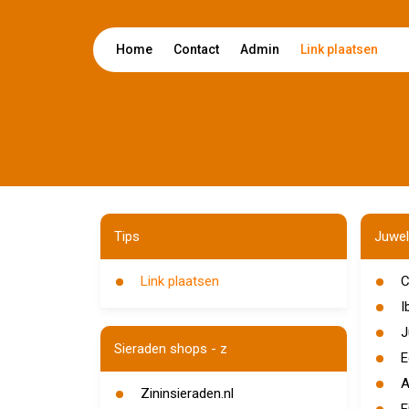
Home
Contact
Admin
Link plaatsen
Tips
Juwel
Link plaatsen
C
I
J
Sieraden shops - z
E
A
Zininsieraden.nl