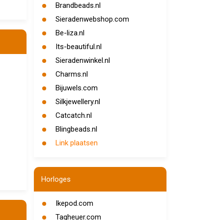
Brandbeads.nl
Sieradenwebshop.com
Be-liza.nl
Its-beautiful.nl
Sieradenwinkel.nl
Charms.nl
Bijuwels.com
Silkjewellery.nl
Catcatch.nl
Blingbeads.nl
Link plaatsen
Horloges
Ikepod.com
Tagheuer.com