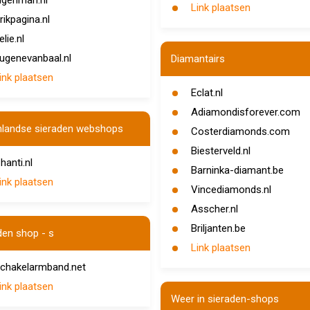
igenman.nl
Link plaatsen
rikpagina.nl
elie.nl
ugenevanbaal.nl
Diamantairs
ink plaatsen
Eclat.nl
Adiamondisforever.com
nlandse sieraden webshops
Costerdiamonds.com
Biesterveld.nl
hanti.nl
Barninka-diamant.be
ink plaatsen
Vincediamonds.nl
Asscher.nl
Briljanten.be
den shop - s
Link plaatsen
chakelarmband.net
ink plaatsen
Weer in sieraden-shops