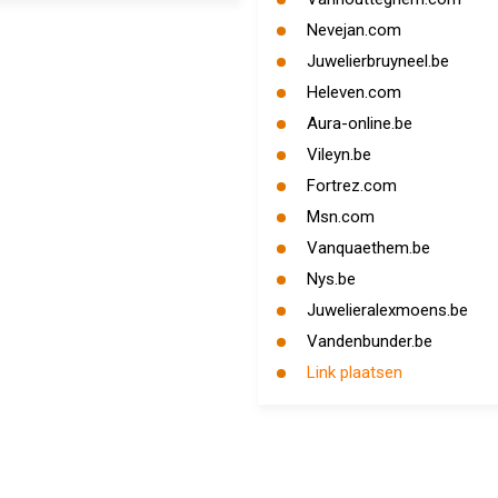
Nevejan.com
Juwelierbruyneel.be
Heleven.com
Aura-online.be
Vileyn.be
Fortrez.com
Msn.com
Vanquaethem.be
Nys.be
Juwelieralexmoens.be
Vandenbunder.be
Link plaatsen