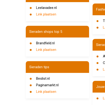
Leelavadee.nl
Fashi
Link plaatsen
T
L
Sieraden shops top 5
Brandfield.nl
Siera
Link plaatsen
A
C
Sieraden tips
L
Beslist.nl
Paginamarkt.nl
Jouw 
Link plaatsen
L