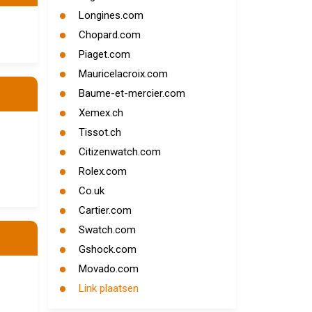
Longines.com
Chopard.com
Piaget.com
Mauricelacroix.com
Baume-et-mercier.com
Xemex.ch
Tissot.ch
Citizenwatch.com
Rolex.com
Co.uk
Cartier.com
Swatch.com
Gshock.com
Movado.com
Link plaatsen